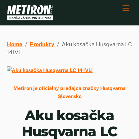
Skip
Men
to
content
Home
/
Produkty
/
Aku kosačka Husqvarna LC
141VLi
Metiron je oficiálny predajca značky Husqvarna
Slovensko
Aku kosačka
Husqvarna LC