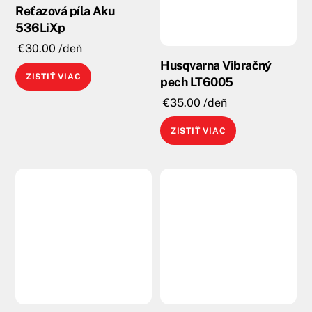
Reťazová píla Aku
536LiXp
€
30.00
/deň
Husqvarna Vibračný
ZISTIŤ VIAC
pech LT6005
€
35.00
/deň
ZISTIŤ VIAC