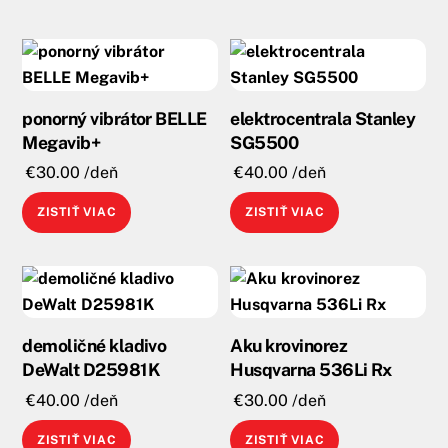
ponorný vibrátor BELLE
elektrocentrala Stanley
Megavib+
SG5500
€
30.00
/deň
€
40.00
/deň
ZISTIŤ VIAC
ZISTIŤ VIAC
demoličné kladivo
Aku krovinorez
DeWalt D25981K
Husqvarna 536Li Rx
€
40.00
/deň
€
30.00
/deň
ZISTIŤ VIAC
ZISTIŤ VIAC