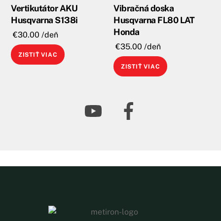
Vertikutátor AKU
Vibračná doska
Husqvarna S138i
Husqvarna FL80 LAT
Honda
€
30.00
/deň
€
35.00
/deň
ZISTIŤ VIAC
ZISTIŤ VIAC