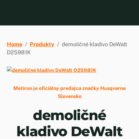
Skip
to
content
Home
/
Produkty
/
demoličné kladivo DeWalt
D25981K
Metiron je oficiálny predajca značky Husqvarna
Slovensko
demoličné
kladivo DeWalt