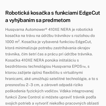
Robotická kosačka s funkciami EdgeCut
a vyhýbaním sa predmetom
Husqvarna Automower® 410XE NERA je robotická
kosačka na trávu na údržbu trávnikov s rozlohou do
1000 m². Kosačka je vybavená funkciou EdgeCut,
ktorá minimalizuje potrebu zastrihávania okrajov
trávnika, čím šetrí čas a prácu pri údržbe trávnika.
Kosačka 410XE NERA ponúka inštaláciu s
bezdrôtovou technológiou Husqvarna EPOS™, s
ktorou zažijete úplnú flexibilitu s virtuálnymi
hranicami, aké umožňujú satelitné technológie, a to s
presnosťou 2–3 cm, a zároveň odpadá riziko
poškodenia fyzických vodičov. Vďaka integrovanej
funkcii Zone Control si môžete upraviť trávnik podľa
svojich potrieb a vytvoriť niekoľko pracovných oblastí