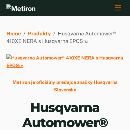
Skip
Men
to
content
Home
/
Produkty
/
Husqvarna Automower®
410XE NERA s Husqvarna EPOS™
Metiron je oficiálny predajca značky Husqvarna
Slovensko
Husqvarna
Automower®