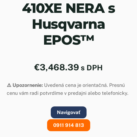
410XE NERA s
Husqvarna
EPOS™
€
3,468.39
s DPH
⚠️ Upozornenie:
Uvedená cena je orientačná. Presnú
cenu vám radi potvrdíme v predajni alebo telefonicky.
Navigovať
0911 914 813