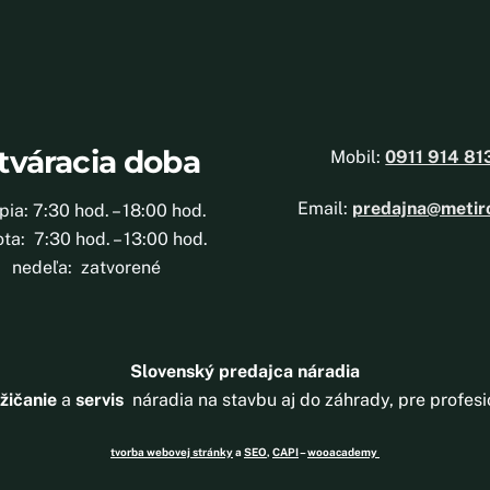
tváracia doba
Mobil:
0911 914 81
Email:
predajna@metir
 pia: 7:30 hod. – 18:00 hod.
ta: 7:30 hod. – 13:00 hod.
nedeľa: zatvorené
Slovenský predajca náradia
žičanie
a
servis
náradia na stavbu aj do záhrady, pre profesi
tvorba webovej stránky
a
SEO
,
CAPI
–
wooacademy