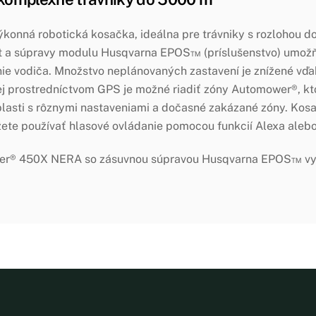
ná robotická kosačka, ideálna pre trávniky s rozlohou do
 a súpravy modulu Husqvarna EPOS™ (príslušenstvo) umožň
nie vodiča. Množstvo neplánovaných zastavení je znížené vď
j prostredníctvom GPS je možné riadiť zóny Automower®, kt
oblasti s rôznymi nastaveniami a dočasné zakázané zóny. Ko
žete používať hlasové ovládanie pomocou funkcií Alexa aleb
er® 450X NERA so zásuvnou súpravou Husqvarna EPOS™ vyko