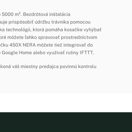
 5000 m². Bezdrôtová inštalácia
uje prispôsobiť údržbu trávnika pomocou
aka technológii, ktorá pomáha kosačke vyhýbať
oré môžete ľahko spravovať prostredníctvom
sačku 450X NERA môžete tiež integrovať do
o Google Home alebo využívať rutiny IFTTT.
ná váš miestny predajca povinnú kontrolu