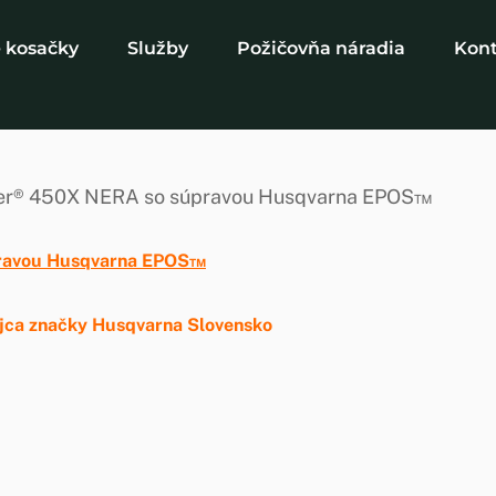
 kosačky
Služby
Požičovňa náradia
Kon
r® 450X NERA so súpravou Husqvarna EPOS™
dajca značky Husqvarna Slovensko