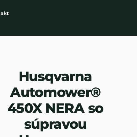
takt
Husqvarna
Automower®
450X NERA so
súpravou