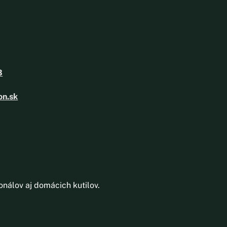
3
on.sk
onálov aj domácich kutilov.