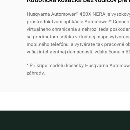
Husqvarna Automower® 450X NERA je vysokovýkon
prostredníctvom aplikácie Automower® Connect
virtuálneho ohraničenia a nehrozí teda poškode
sa predmetom. Vďaka virtuálnej mape vytvorene
mobilného telefónu, a vytvárate tak pracovné 
vašej inteligentnej domácnosti, vďaka čomu mô
* Pri kúpe modelu kosačky Husqvarna Automow
záhrady.