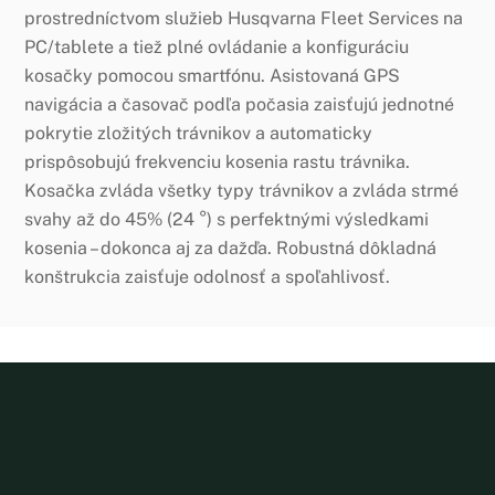
prostredníctvom služieb Husqvarna Fleet Services na
PC/tablete a tiež plné ovládanie a konfiguráciu
kosačky pomocou smartfónu. Asistovaná GPS
navigácia a časovač podľa počasia zaisťujú jednotné
pokrytie zložitých trávnikov a automaticky
prispôsobujú frekvenciu kosenia rastu trávnika.
Kosačka zvláda všetky typy trávnikov a zvláda strmé
svahy až do 45% (24 °) s perfektnými výsledkami
kosenia – dokonca aj za dažďa. Robustná dôkladná
konštrukcia zaisťuje odolnosť a spoľahlivosť.