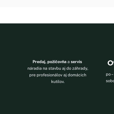
O
Predaj, požičovňa
a
servis
náradia na stavbu aj do záhrady,
po –
pre profesionálov aj domácich
sobo
kutilov.