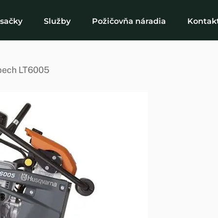
osačky
Služby
Požičovňa náradia
Kontak
pech LT6005