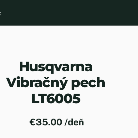
t
Husqvarna
Vibračný pech
LT6005
€
35.00
/deň