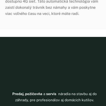
dostupnú 4G sieť. Táto automatická technológia vám
zaistí dokonalý trávnik bez námahy a vám poskytne
viac voľného času na veci, ktoré máte radi.
Predaj, požičovňa
a
servis
náradia na stavbu aj do
záhrady, pre profesionálov aj domácich kutilov.