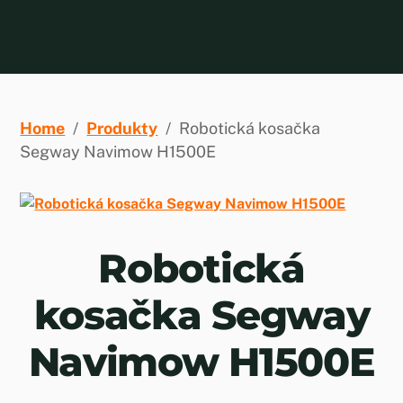
Skip
to
content
Home
/
Produkty
/
Robotická kosačka
Segway Navimow H1500E
Robotická
kosačka Segway
Navimow H1500E