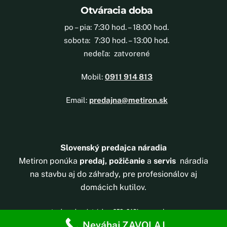
Otváracia doba
po – pia: 7:30 hod. – 18:00 hod.
sobota: 7:30 hod. – 13:00 hod.
nedeľa: zatvorené
Mobil:
0911 914 813
Email:
predajna@metiron.sk
Slovenský predajca náradia
Metiron ponúka
predaj, požičanie
a
servis
náradia
na stavbu aj do záhrady, pre profesionálov aj
domácich kutilov.
tvorba webovej stránky
a
SEO
,
CAPI
–
wooacademy
Neváhaj ZAVOLAJ