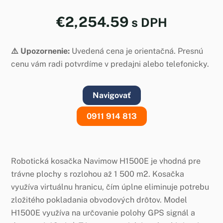
€
2,254.59
s DPH
⚠️ Upozornenie:
Uvedená cena je orientačná. Presnú
cenu vám radi potvrdíme v predajni alebo telefonicky.
Navigovať
0911 914 813
Robotická kosačka Navimow H1500E je vhodná pre
trávne plochy s rozlohou až 1 500 m2. Kosačka
využíva virtuálnu hranicu, čím úplne eliminuje potrebu
zložitého pokladania obvodových drôtov. Model
H1500E využíva na určovanie polohy GPS signál a