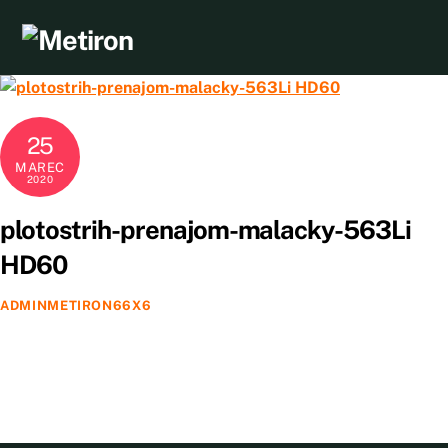
Skip
to
content
25
MAREC
2020
plotostrih-prenajom-malacky-563Li
HD60
ADMINMETIRON66X6