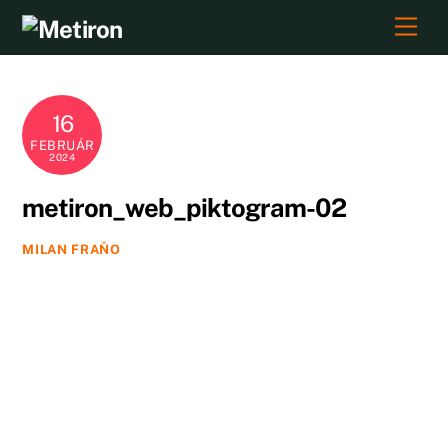
Skip
Men
to
content
16
FEBRUÁR
2024
metiron_web_piktogram-02
MILAN FRAŇO