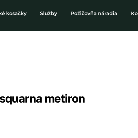
ké kosačky
Služby
Požičovňa náradia
Ko
usquarna metiron