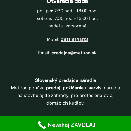
Otváracia doba
po – pia: 7:30 hod. – 18:00 hod.
sobota: 7:30 hod. – 13:00 hod.
nedeľa: zatvorené
Mobil:
0911 914 813
Email:
predajna@metiron.sk
Slovenský predajca náradia
Metiron ponúka
predaj, požičanie
a
servis
náradia
na stavbu aj do záhrady, pre profesionálov aj
domácich kutilov.
tvorba webovej stránky
a
SEO
,
CAPI
–
wooacademy
Neváhaj ZAVOLAJ